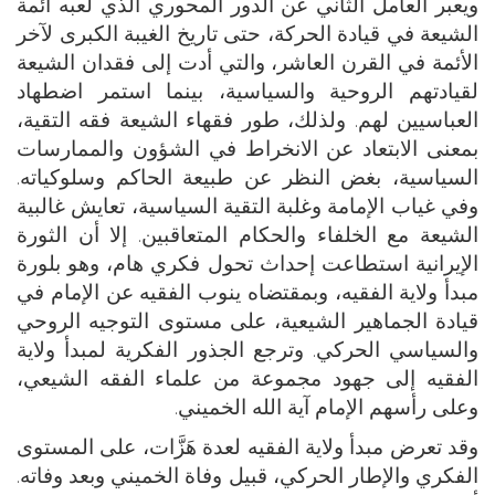
ويعبر العامل الثاني عن الدور المحوري الذي لعبه أئمة
الشيعة في قيادة الحركة، حتى تاريخ الغيبة الكبرى لآخر
الأئمة في القرن العاشر، والتي أدت إلى فقدان الشيعة
لقيادتهم الروحية والسياسية، بينما استمر اضطهاد
العباسيين لهم. ولذلك، طور فقهاء الشيعة فقه التقية،
بمعنى الابتعاد عن الانخراط في الشؤون والممارسات
السياسية، بغض النظر عن طبيعة الحاكم وسلوكياته.
وفي غياب الإمامة وغلبة التقية السياسية، تعايش غالبية
الشيعة مع الخلفاء والحكام المتعاقبين. إلا أن الثورة
الإيرانية استطاعت إحداث تحول فكري هام، وهو بلورة
مبدأ ولاية الفقيه، وبمقتضاه ينوب الفقيه عن الإمام في
قيادة الجماهير الشيعية، على مستوى التوجيه الروحي
والسياسي الحركي. وترجع الجذور الفكرية لمبدأ ولاية
الفقيه إلى جهود مجموعة من علماء الفقه الشيعي،
وعلى رأسهم الإمام آية الله الخميني.
وقد تعرض مبدأ ولاية الفقيه لعدة هَزَّات، على المستوى
الفكري والإطار الحركي، قبيل وفاة الخميني وبعد وفاته.