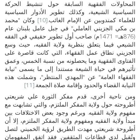
المحاولات الفقهية السابقة حول تنشيط الحركة
السياسية الشيعية، وكذلك تطوير الأدوار السياسية
للعلماء كمندوبين عن الإمام الغائب.
[10]
وكان "محمد
بن مكي الجزيني العاملي" في جبل عامل بلبنان عام
(876هـ= 1471م) صاحب أول تطوير حقيقي في الفقه
الشيعي فيما يتعلق بنظرية ولاية الفقيه، حيث وسع
الجزيني نطاق عمل الفقهاء، التي كانت قاصرة على
الفتاوى الفقهية وما يحصلونه من نسبة الخمس، وعمق
تأثيرهم في حياة الشيعة مستندا إلى ما يسمى "نيابة
الفقهاء العامة" عن "المهدي المنتظر"، وشملت هذه
النيابة القضاء والحدود وإقامة صلاة الجمعة.
[11]
ومن ناحية أخرى، قدم مفكر الثورة علي شريعتي
أطروحته حول ولاية المفكر الملتزم، والتي تشابهت مع
مفهوم ولاية الفقيه. وبرغم وجود بعض الاختلافات بين
مبدأ ولاية الفقيه ومفهوم ولاية المفكر الملتزم، إلا أن
أطروحة شريعتي مهدت الطريق لرؤية الخميني لتصل
وتُقبل لدى قطاعات المثقفين. فقد اتفق المفهومان