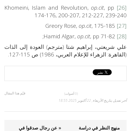
op.cit
, pp
Khomeini, Islam and Revolution,
[26]
174-176, 200-207, 212-227, 239-240
op.cit
, 175-185
Greory Rose,
[27]
op.cit
, pp 71-82;
Hamid Algar,
[28]
علي شريعتي، إبراهيم شتا (مترجم) العودة إلى الذات
(القاهرة: الزهراء للإعلام العربي، 1986) ص 115-127.
قيّم هذا المقال
(0 أصوات)
آخر تعديل بتاريخ الأربعاء, 22 أكتوبر 2025 18:55
منهج النظر في دراسة
« عن رجال صدقوا في