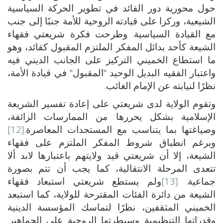
حول محورية دور القائد في تطوير الحركة السياسية
الشيعية، وركزا على قيادته الروحية للأمة جنبًا إلى جنب
مع القيادة السياسية. وطرحت فكرة شريعتي فقهاء
الشيعة كأحد بدائل المفكر الملتزم المقبول كقائد، وهو
ما استطاع الخميني التركيز على الجانب الديني فيه
واعتبار الفقيه البديل الوحيد "المقبول" في قيادة الأمة،
نظرًا لنيابته عن الإمام الغائب.
وتقوم الولاية لدى شريعتي على إعادة تفسير الشريعة
الإسلامية بشكل يحررها من الممارسات الزائفة،
وصياغتها بما يتناسب مع المستجدات المعاصرة.
[12]
وبرغم انطباق شروط المفكر الملتزم على فقهاء
الشيعة، إلا أن شريعتي قيد ولايتهم باعتبارها لابد ألا
تتعدى المرحلة الانتقالية، كما يجب أن تتم بصورة
جماعية.
[13]
ولم يستطع شريعتي استبعاد فقهاء
الشيعة من دائرة الفئات المقترحة للولاية، كما استبعد
الخميني المثقفين، نظرًا لتماسك المؤسسة الدينية
وقدراتها التنظيمية وسيطرتها الروحية على الجماهير.