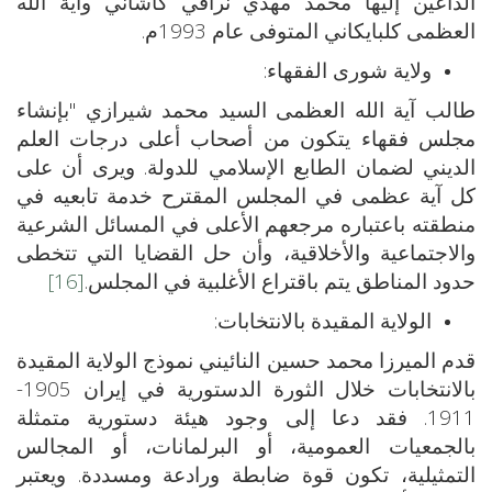
الداعين إليها محمد مهدي نراقي كاشاني وآية الله
العظمى كلبايكاني المتوفى عام 1993م.
ولاية شورى الفقهاء:
طالب آية الله العظمى السيد محمد شيرازي "بإنشاء
مجلس فقهاء يتكون من أصحاب أعلى درجات العلم
الديني لضمان الطابع الإسلامي للدولة. ويرى أن على
كل آية عظمى في المجلس المقترح خدمة تابعيه في
منطقته باعتباره مرجعهم الأعلى في المسائل الشرعية
والاجتماعية والأخلاقية، وأن حل القضايا التي تتخطى
حدود المناطق يتم باقتراع الأغلبية في المجلس.
[16]
الولاية المقيدة بالانتخابات:
قدم الميرزا محمد حسين النائيني نموذج الولاية المقيدة
بالانتخابات خلال الثورة الدستورية في إيران 1905-
1911. فقد دعا إلى وجود هيئة دستورية متمثلة
بالجمعيات العمومية، أو البرلمانات، أو المجالس
التمثيلية، تكون قوة ضابطة ورادعة ومسددة. ويعتبر