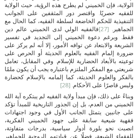
الولاية، فإن الخميني لم يطرح هذه الرؤية، حيث الولاية
للفقيه حصريًا. واقتصر دور المثقفين على الجوانب
التنفيذية للحكم الخاضعة لسلطة الفقيه، كما الحال مع
الجماهير.
[27]
فالفقيه الولي لدى الخميني عالم دين
فقط. وبرغم دعوة الخميني إلى التجديد في تفسير
الشريعة والابتعاد عن توافه الأمور، إلا أنه لم يركز على
ضرورة إلمام الفقيه بالعلوم الحديثة أو الحرص على
توعيته بالأبعاد الحضارية للإسلام. وفي المقابل، تعامل
شريعتي مع المفكر الملتزم باعتباره يجب أن يكون ملمًا
بالفكر والعلوم الحديثة، كما إلمامه بالإسلام كحضارة
وليس قاصرًا على الأحكام.
[28]
وبناءً على ذلك، فإن مبدأ ولاية الفقيه لم يبتكره آية الله
الخميني من العدم، بل إن الجذور التاريخية للمبدأ تؤكد
على جانبين. يتمثل الجانب الأول في وجود اجتهادات
فقهية شيعية سابقة على جهود الخميني الفكرية،
انصبت نحو بلورة أدوار سياسية، بدرجات متفاوتة،
للفقهاء الشيعة، فضلًا عن قيادتهم الروحية للجماهير