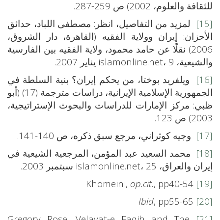
للثقافة والعلوم، 2002) ص 259-287.
[15]
لمزيد من التفاصيل، انظر: مصطفى اللباد، حدائق
الأحزان: إيران وولاية الفقيه (القاهرة، دار الشروق،
2006) نقلًا عن حامد محمود، ولاية الفقيه بين الفارسية
والشيعية، islamonline.net، 9 يناير 2007.
[16]
ويلفريد بوختا، من يحكم إيران؟ بنية السلطة في
الجمهورية الإسلامية الإيرانية، دراسات مترجمة (17) (أبو
ظبي: مركز الإمارات للدراسات والبحوث الإستراتيجية،
2003) ص 123.
[17]
وجيه كوثراني، مرجع سبق ذكره، ص 140-141.
[18]
محمد السعيد عبد المؤمن، المرجعية الشيعية في
إيران والعراق، islamonline.net، 25 سبتمبر 2003.
op.cit.
, pp40-54
Khomeini,
[19]
Ibid
, pp55-65
[20]
Gregory Rose, Velayat-e Faqih and The
[21]