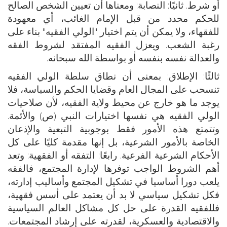
أو شرط. ثانيًا: النصابة: ومعناها أن تعيين الشخص الصالح
للحكم محدد من قبل الإمام الغائب، أي معهودة
للفقهاء، ولا يمكن أن يتم اختيار "الولي الفقيه" بناء على
رغبة الشعب. ويعزل الفقيه المفتقد لشروط الفقه
والعدالة نفسه بنفسه أو بواسطة الله سبحانه.
ثالثًا: الإطلاق: بمعنى أن نطاق سلطة الولي الفقيه
تنسحب على المجال العام وقضايا الحكم والسياسة، فلا
يوجد ما هو خارج عن محيط ولاية الفقيه، لأن صلاحيات
الولي الفقيه هي نفسها اختيارات النبي (ص) والأئمة.
وتتمتع هذه الأمور فقط بوجوبية التبعية والإذعان
الخاصة بالأمور الشرعية، بل إنها مقدمة كليًا على كل
الأحكام الشرعية الفرعية. رابعًا: التفقه أو الفقهية: وتعد
أهم الشروط الواجب توفرها لإدارة المجتمع، فالفقه
يلعب دورا أساسيا في تشكيل المجتمع وأساليب إدارته،
فكل تشكيل سياسي لا بد أن يعتمد على أسس فقهية،
فللفقيه القدرة على حل كل مشاكل العالم السياسية
والاقتصادية والعسكرية، لقدرته على إرشاد المجتمعات.