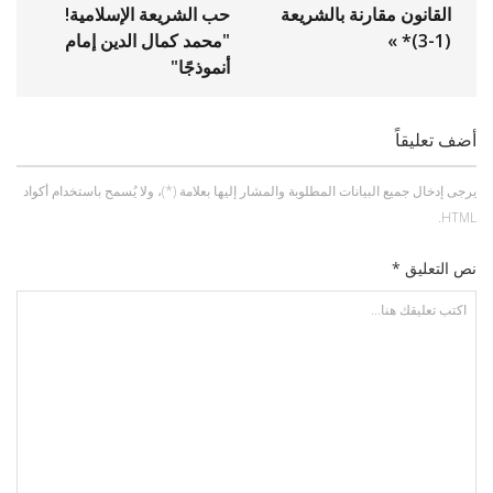
القانون مقارنة بالشريعة
حب الشريعة الإسلامية!
(1-3)* »
"محمد كمال الدين إمام
أنموذجًا"
أضف تعليقاً
يرجى إدخال جميع البيانات المطلوبة والمشار إليها بعلامة (*)، ولا يُسمح باستخدام أكواد
HTML.
نص التعليق *