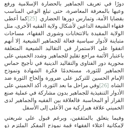
دورًا في تعريف الجماهير بالحضارة الإسلامية ورفع
وعيها بالمعرفة المعاصرة، حتى تبلغ الوعي المناسب
بقضايا الأمة، وتمارس دورها الحضاري.
[25]
كما أعطى
فقهاء الشيعة الداعين لأشكال ولاية الفقيه الأخرى، مثل
الولاية المقيدة بالانتخابات وشورى الفقهاء، مساحات
متباينة لأدوار سياسية فعالة للجماهير الشيعية. إلا أنهم
اتفقوا على الاستمرار في التقاليد الشيعية المتعلقة
باعتبار الأئمة مراجع تقليدٍ للجماهير. وشدد الخميني على
محورية دور الفتاوى والتقاليد الدينية في تأجيج حماس
الجماهير للثورة، مستخدمًا فكرة الشهادة ونموذج
الإمام الحسين للتركيز على ضرورة وإلحاح الثورة ضد
الشاه.
[26]
وفي مراحل ما بعد الثورة، أكد الخميني على
الأدوار التنفيذية للجماهير بدون مشاركة في عملية صنع
القرار أو المحاسبة. فالعلاقة بين الفقيه والجماهير لدى
الخميني علاقة هيراركية من الأعلى إلى الأسفل.
وفيما يتعلق بالمثقفين، وبرغم قبول علي شريعتي
لإمكانية اعتلاء الفقهاء قمة نموذج المفكر الملتزم ذو