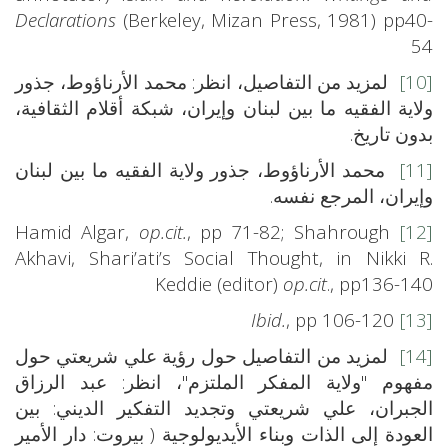
Declarations
(Berkeley, Mizan Press, 1981) pp40-
54
[10]
لمزيد من التفاصيل، انظر: محمد الأرناؤوط، جذور
ولاية الفقيه ما بين لبنان وإيران، شبكة أقلام الثقافية،
بدون تاريخ.
[11]
محمد الأرناؤوط، جذور ولاية الفقيه ما بين لبنان
وإيران، المرجع نفسه.
op.cit.
, pp 71-82; Shahrough
Hamid Algar,
[12]
Akhavi, Shari’ati’s Social Thought, in Nikki R.
Keddie (editor)
op.cit
., pp136-140
Ibid.
, pp 106-120
[13]
[14]
لمزيد من التفاصيل حول رؤية علي شريعتي حول
مفهوم "ولاية المفكر الملتزم"، انظر: عبد الرزاق
الجبران، علي شريعتي وتجديد التفكير الديني: بين
العودة إلى الذات وبناء الأيديولوجية ( بيروت: دار الأمير