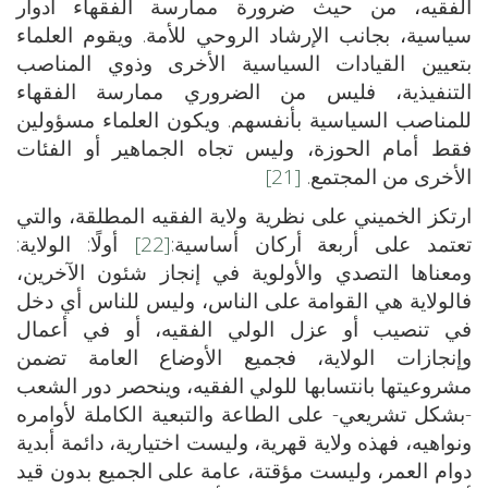
الفقيه، من حيث ضرورة ممارسة الفقهاء أدوار
سياسية، بجانب الإرشاد الروحي للأمة. ويقوم العلماء
بتعيين القيادات السياسية الأخرى وذوي المناصب
التنفيذية، فليس من الضروري ممارسة الفقهاء
للمناصب السياسية بأنفسهم. ويكون العلماء مسؤولين
فقط أمام الحوزة، وليس تجاه الجماهير أو الفئات
الأخرى من المجتمع.
[21]
ارتكز الخميني على نظرية ولاية الفقيه المطلقة، والتي
تعتمد على أربعة أركان أساسية:
[22]
أولًا: الولاية:
ومعناها التصدي والأولوية في إنجاز شئون الآخرين،
فالولاية هي القوامة على الناس، وليس للناس أي دخل
في تنصيب أو عزل الولي الفقيه، أو في أعمال
وإنجازات الولاية، فجميع الأوضاع العامة تضمن
مشروعيتها بانتسابها للولي الفقيه، وينحصر دور الشعب
-بشكل تشريعي- على الطاعة والتبعية الكاملة لأوامره
ونواهيه، فهذه ولاية قهرية، وليست اختيارية، دائمة أبدية
دوام العمر، وليست مؤقتة، عامة على الجميع بدون قيد