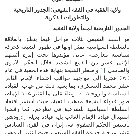
ولاية الفقيه في الفقه الشيعي: الجذور التاريخية
والتطورات الفكرية
الجذور التاريخية لمبدأ ولاية الفقيه
مر الفقه الشيعي بثلاث مراحل فيما يتعلق بالعلاقة
بالسلطة السياسية. تمثل أولها في ظهور الشيعة كحركة
سياسية معارضة، عانى مؤيدوها تحت إمرة أئمتهم
الإثنى عشر من القمع الشديد خلال الحكم الأموي
والعباسي.
[1]
واضطر الشيعة بنهاية هذه الحقبة في عام
260 هجريًا إلى مواجهة عواقب اختفاء الإمام الثاني
عشر محمد العسكري، بما يعنيه ذلك من غياب القيادة
السياسية والروحية.
[2]
وبناءً على ما اعتبر غيبة الإمام،
طور فقهاء الشيعة مذهب التقية، حيث استمر افتقاد
السلطة السياسية للشرعية في نظرهم، كما رفضوا
استبدال قيادة الإمام الغائب بأية قيادة بديلة.
[3]
ودشن
تأسيس الحكم الصفوي في إيران في القرن السادس
عشر مرحلة جديدة للفقه الشيعي، حيث اعتبر المذهب