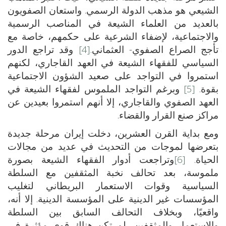
الشيعي هو مذهب الدولة الرسمي. واستعان الصفويون
بالعديد من العلماء الشيعة في المناصب الرسمية
والاجتماعية، لإضفاء الشرعية على حكمهم، خاصة مع
تأجج الصراع الصفوي- العثماني.
[4]
وقد تراجع الدور
السياسي للفقهاء الشيعة في العهد القاجاري، لكنهم
استمروا في التواجد على صعيد الشؤون الاجتماعية
بقوة.
[5]
وبرغم التواجد الملموس لفقهاء الشيعة في
العهد الصفوي والقاجاري، إلا أنهم استمروا بعيدين عن
مراكز صنع القرار والقضاء.
ومع بداية القرن العشرين، دخلت إيران مرحلة جديدة
بتعرضها لموجات من التحديث في عديد من مجالات
الحياة.
[6]
وتراجعت أدوار الفقهاء الشيعة بصورة
ملموسة، بعد تحالف نخبة المثقفين مع السلطة
السياسية وقوات الاستعمار البريطاني لتغليب
المؤسسات غير الدينية على المؤسسة الدينية. إلا أنه،
واقعيًا، وبخلاف التحالف السابق بين السلطة
والاستعمار والمثقفين، لم تكن هناك قوى مؤثرة في