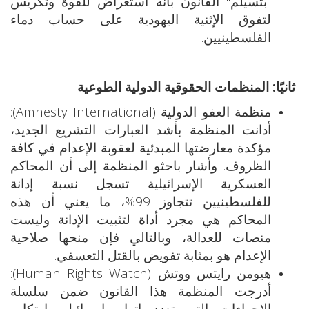
"بتسيلم" القانون بأنه استعراض للقوة وتكريس
لتفوق الإثنية اليهودية على حساب دماء
الفلسطينيين.
ثانيًا: المنظمات الحقوقية الدولية الطوعية
منظمة العفو الدولية (Amnesty International):
أدانت المنظمة بأشد العبارات التشريع الجديد،
مؤكدة معارضتها المبدئية لعقوبة الإعدام في كافة
الظروف. وأشار باحثو المنظمة إلى أن المحاكم
العسكرية الإسرائيلية تسجل نسبة إدانة
للفلسطينيين تتجاوز 99%، ما يعني أن هذه
المحاكم هي مجرد أداة لتثبيت الإدانة وليست
منصات للعدالة، وبالتالي فإن منحها صلاحية
الإعدام هو بمثابة تفويض بالقتل التعسفي.
هيومن رايتس ووتش (Human Rights Watch):
أدرجت المنظمة هذا القانون ضمن سلسلة
الإجراءات التي تعزز اتهام إسرائيل بارتكاب