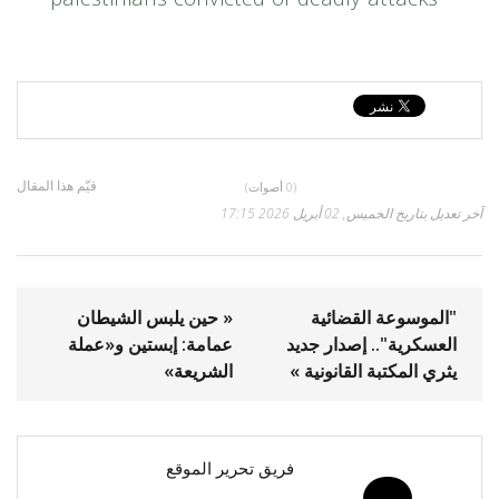
قيّم هذا المقال
(0 أصوات)
آخر تعديل بتاريخ الخميس, 02 أبريل 2026 17:15
"الموسوعة القضائية
« حين يلبس الشيطان
العسكرية".. إصدار جديد
عمامة: إبستين و«عملة
يثري المكتبة القانونية »
الشريعة»
فريق تحرير الموقع