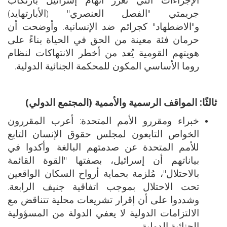
جريمتي "الفصل العنصري" (الأبارتهايد)
و"الاضطهاد" كجرائم ضد الإنسانية. وأوضحت أن
حرمان فئة معينة من الحق في الحياة بناءً على
هويتهم القومية يُعد من أخطر الانتهاكات لنظام
روما الأساسي المكون للمحكمة الجنائية الدولية.
ثالثًا: المواقف الرسمية والأممية (المجتمع الدولي)
خبراء ومقررو الأمم المتحدة: أعرب المقررون
الخواص التابعون لمجلس حقوق الإنسان التابع
للأمم المتحدة عن صدمتهم البالغة. وأكدوا في
بياناتهم أن إسرائيل، بصفتها "القوة القائمة
بالاحتلال"، مُلزمة بحماية أرواح السكان الواقعين
تحت الاحتلال بموجب اتفاقية جنيف الرابعة.
وشددوا على أن إقرار تشريعات محلية تتناقض مع
الالتزامات الدولية لا يعفي الدولة من المسؤولية
الجنائية الدولية.