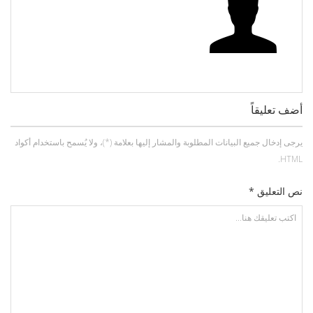
أضف تعليقاً
يرجى إدخال جميع البيانات المطلوبة والمشار إليها بعلامة (*)، ولا يُسمح باستخدام أكواد
HTML.
نص التعليق *