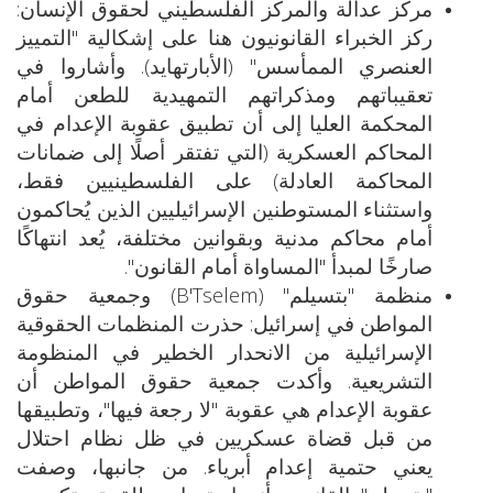
مركز عدالة والمركز الفلسطيني لحقوق الإنسان:
ركز الخبراء القانونيون هنا على إشكالية "التمييز
العنصري الممأسس" (الأبارتهايد). وأشاروا في
تعقيباتهم ومذكراتهم التمهيدية للطعن أمام
المحكمة العليا إلى أن تطبيق عقوبة الإعدام في
المحاكم العسكرية (التي تفتقر أصلًا إلى ضمانات
المحاكمة العادلة) على الفلسطينيين فقط،
واستثناء المستوطنين الإسرائيليين الذين يُحاكمون
أمام محاكم مدنية وبقوانين مختلفة، يُعد انتهاكًا
صارخًا لمبدأ "المساواة أمام القانون".
منظمة "بتسيلم" (B'Tselem) وجمعية حقوق
المواطن في إسرائيل: حذرت المنظمات الحقوقية
الإسرائيلية من الانحدار الخطير في المنظومة
التشريعية. وأكدت جمعية حقوق المواطن أن
عقوبة الإعدام هي عقوبة "لا رجعة فيها"، وتطبيقها
من قبل قضاة عسكريين في ظل نظام احتلال
يعني حتمية إعدام أبرياء. من جانبها، وصفت