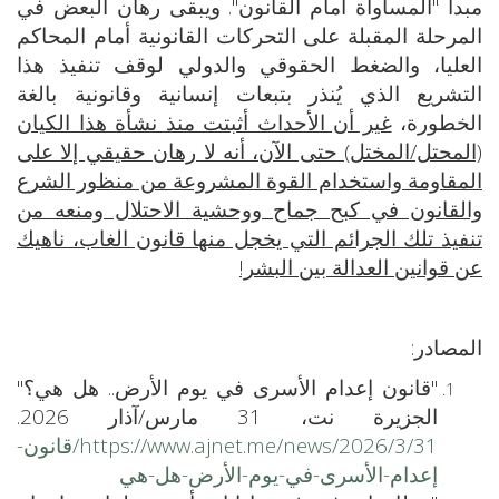
مبدأ "المساواة أمام القانون". ويبقى رهان البعض في
المرحلة المقبلة على التحركات القانونية أمام المحاكم
العليا، والضغط الحقوقي والدولي لوقف تنفيذ هذا
التشريع الذي يُنذر بتبعات إنسانية وقانونية بالغة
الخطورة،
غير أن الأحداث أثبتت منذ نشأة هذا الكيان
(المحتل/المختل) حتى الآن، أنه لا رهان حقيقي إلا على
المقاومة واستخدام القوة المشروعة من منظور الشرع
والقانون في كبح جماح ووحشية الاحتلال ومنعه من
تنفيذ تلك الجرائم التي يخجل منها قانون الغاب، ناهيك
عن قوانين العدالة بين البشر!
المصادر:
"قانون إعدام الأسرى في يوم الأرض.. هل هي؟"
الجزيرة نت، 31 مارس/آذار 2026.
https://www.ajnet.me/news/2026/3/31/قانون-
إعدام-الأسرى-في-يوم-الأرض-هل-هي