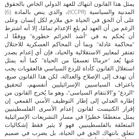
يمثل هذا القانون انتهاك للعهد الدولي الخاص بالحقوق
المدنية والسياسية (ICCPR)، والذي ينص بالمادة (6)
على أن الحق في الحياة حق ملازم لكل إنسان. وعلى
الرغم من أن العهد لم يلغِ الإعدام تمامًا، إلا أنه اشترط
أن يُحكم به في "أشد الجرائم خطورة" ووفقًا لـ
"محاكمة عادلة". وبما أن المحاكم العسكرية للاحتلال
تفتقر لمعايير الاستقلالية والحياد، فإن أي إعدام يصدر
عنها يُعد "حرمانًا تعسفيًا من الحياة". كما أنه يمثل
استغلال القانون كأداة للردع السياسي فالعقوبات يجب
أن تهدف إلى الإصلاح والعدالة، لكن هذا القانون صيغ،
باعتراف السياسيين الإسرائيليين أنفسهم، لتحقيق
"الردع" و"الانتقام السياسى"، وهو ما يُخرج القانون من
إطاره العدلي إلى إطار التوظيف الأمني القمعي. إن
إقرار الكنيست لقانون إعدام الأسرى الفلسطينيين
يمثل منعطفًا خطيرًا في مسار التشريعات الإسرائيلية
المتعلقة بالفلسطينيين. فهو لا يثير فقط إشكاليات
تتعلق بانتهاك الحق في الحياة، بل يضرب في صميم