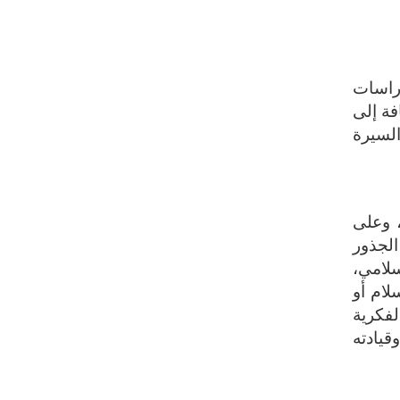
دراسات
فة إلى
السيرة
، وعلى
الجذور
سلامي،
لام أو
لفكرية
قيادته