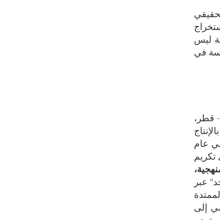
لحقيقي
ستخراج
ية ليس
رسة في
 قطر،
لإنتاج
في عام
 تكريم
نهجية،
د" عبر
لممتدة
سي إلى
مستوى.