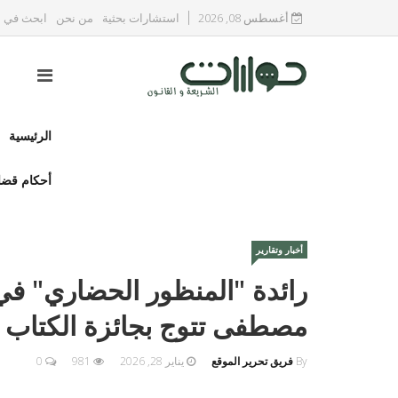
أغسطس 08, 2026
استشارات بحثية
من نحن
ابحث في ا
الرئيسية
أحكام قضا
أخبار وتقارير
رائدة "المنظور الحضاري" في ا
مصطفى تتوج بجائزة الكتاب العربي
By
فريق تحرير الموقع
يناير 28, 2026
981
0