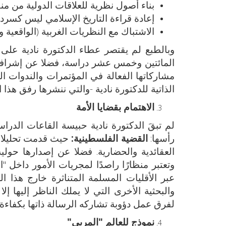
بناء أصول نظرية للعلاقات الدولية من من
إعادة قراءة التاريخ الإسلامي ليس كسرد 
الاشتباك مع النظريات الغربية (الواقعية وا
وبالطبع لم يقتصر عطاء الدكتورة نادية على
المائتين وخمس عشر دراسة، فضلا عن إشرافها
مشاركاتها الفعالة في المؤتمرات والندوات الع
الذاتية للدكتورة نادية -والتي ننشرها رفق هذا 
الاهتمام بقضايا الأمة
لم تبقَ الدكتورة نادية حبيسة القاعات الدرا
رأسها:
القضية الفلسطينية:
حيث قدمت تحليلات 
العقائدية والحضارية. فضلا عن إصدارها حولية 
وتعتبر منظارًا راصدًا لمجريات الأمور داخل 
عبر الأقليات المسلمة المتناثرة خارج هذا الع
والبحثية الأخرى التي لا يملك الناظر إليها
لفرق عمل دؤوبة تشاركه الرسالة ذاتها بكفاءة 
نموذج للعالم "المربي"