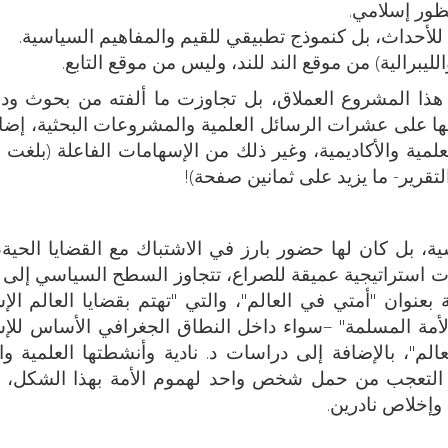
ظور إسلامي.
للأحداث، بل كنموذج تطبيقي للقيم والمفاهيم السياسية.
لليبرالية) من موقع الند للند، وليس من موقع التابع.
 هذا المشروع العملاق، بل تجاوزت ما ألفته من بحوث و
 على عشرات الرسائل العلمية والمشروعات البحثية، إضا
لمية والأكاديمية، وغير ذلك من الإسهامات الفاعلة (بلغت 
التقرير- ما يزيد على ثمانين صفحة)!
سية، بل كان لها حضور بارز في الاشتباك مع القضايا الحية
استراتيجية عميقة للصراع، تتجاوز السطح السياسي إلى 
بعنوان "أمتي في العالم"، والتي "تهتم بقضايا العالم الإ
"الأمة المسلمة" –سواء داخل النطاق الجغرافي الأساس للإس
الم"، بالإضافة إلى دراسات د. نادية وأنشطتها العلمية وا
 إلا التعجب من حمل شخص واحد لهموم الأمة بهذا الشكل، و
وإخلاص نادرين.