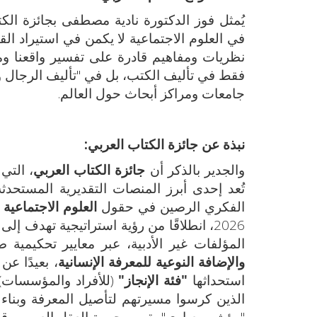
يُمثل فوز الدكتورة نادية مصطفى بجائزة الكتا
في العلوم الاجتماعية لا يكمن في استيراد ا
نظريات ومفاهيم قادرة على تفسير واقعنا ومعا
فقط في تأليف الكتب، بل في "تأليف الرجال و
جامعات ومراكز أبحاث حول العالم.
نبذة عن جائزة الكتاب العربي:
والجدير بالذكر أن
جائزة الكتاب العربي
، التي
تُعد إحدى أبرز المنصات التقديرية المستحدثة
الفكري الرصين في حقول
العلوم الاجتماعية و
2026، انطلاقًا من رؤية استراتيجية تهدف إ
المؤلفات غير الأدبية، عبر معايير تحكيمي
والإضافة النوعية للمعرفة الإنسانية
، بعيدًا عن
استحداثها
"فئة الإنجاز
"
(للأفراد والمؤسسات)، 
الذين كرسوا مسيرتهم لتأصيل المعرفة وبناء
"مؤشر معياري" يقيس حيوية العقل العربي وقدر