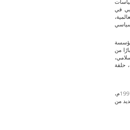
سياسات
بي في
المية،
 سياسي
 مؤسسة
عتبارًا من
لإسلامي،
، حلقة
تشغل د. نادية حاليًا منصب مدير "مركز الحضارة للدراسات والبحوث" منذ إنشاء هذا المركز في ديسمبر 1997م،
ديد من