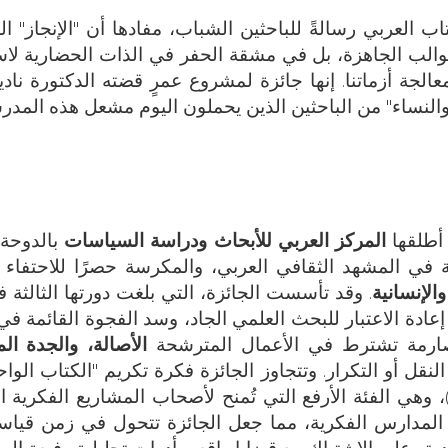
ب العربي رسالةً للباحثين الشباب، مفادها أن "الإنجاز" ا
لقوالب الجاهزة، بل في مشقة الحفر في الذات الحضارية لا
لجة أزماتنا. إنها جائزة لمشروع عمرٍ قضته الدكتورة ناد
النساء" من الباحثين الذين يحملون اليوم مشعل هذه المد
 أطلقها
المركز العربي للأبحاث ودراسة السياسات
بالدوحة-
 في المشهد الثقافي العربي، والمكرسة حصرًا للاحتفاء با
الإنسانية
. وقد تأسست الجائزة، التي بلغت دورتها الثالثة 
لى إعادة الاعتبار للبحث العلمي الجاد، وسد الفجوة القائمة في
ة صارمة تشترط في الأعمال المترشحة
الأصالة، والجدة الم
 النقل أو التكرار. وتتجاوز الجائزة فكرة تكريم "الكتاب الواح
وهي الفئة الأرفع التي تُمنح لأصحاب المشاريع الفكرية ا
 المدارس الفكرية، مما جعل الجائزة تتحول في زمن قيا
ته على الاشتباك مع قضايا واقعه بأدوات تحليلية رفيعة ال