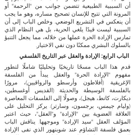
أن السببية الطبيعية تتضمن جوانب من "الرحمة" أو
المرونة التي تتيح للإنسان تصحيح مساره، وهو ما يجب
أن ينعكس في التشريع الوضعي. وخلص الباب إلى أن
السببية ليست قيدًا يلغي الحرية، بل هي النظام الذي
تمارس الإرادة الحرة عملها من خلاله، مما يجعل التنبؤ
بالسلوك البشري ممكنًا دون نفي الاختيار.
الباب الرابع: الإرادة والعقل عبر التاريخ الفلسفي
قدم هذا الباب مسحًا تاريخيًا وتحليليًا شاملًا لتطور
مفهوم "الإرادة الحرة" والعقل. يبدأ من الفلسفة
الإغريقية (أفلاطون وأرسطو والرواقيين)، مرورًا
بالفلسفة الوسيطة والحديثة (القديس أوغسطين،
ديكارت، كانط، هيجل)، وصولًا إلى الفلسفات المعاصرة
(وليام جيمس، برجسون، وسارتر). يركز التحليل على
العلاقة العضوية بين "الإرادة" و"العقل"، حيث اعتبر
المؤلف العقل "سيد الإرادة" وموجهها. يناقش الباب
بعمق فلسفة التشاؤم عند شوبنهور الذي نفى الإرادة