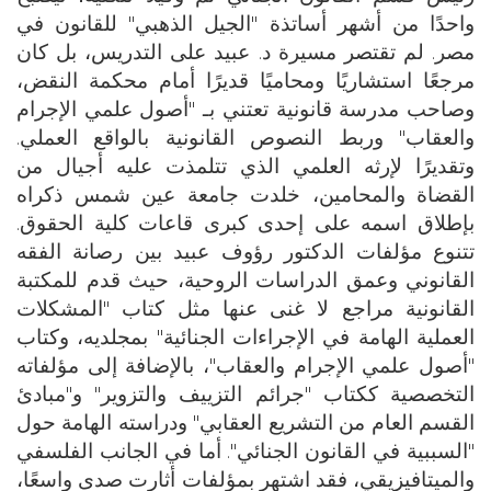
واحدًا من أشهر أساتذة "الجيل الذهبي" للقانون في
مصر. لم تقتصر مسيرة د. عبيد على التدريس، بل كان
مرجعًا استشاريًا ومحاميًا قديرًا أمام محكمة النقض،
وصاحب مدرسة قانونية تعتني بـ "أصول علمي الإجرام
والعقاب" وربط النصوص القانونية بالواقع العملي.
وتقديرًا لإرثه العلمي الذي تتلمذت عليه أجيال من
القضاة والمحامين، خلدت جامعة عين شمس ذكراه
بإطلاق اسمه على إحدى كبرى قاعات كلية الحقوق.
تتنوع مؤلفات الدكتور رؤوف عبيد بين رصانة الفقه
القانوني وعمق الدراسات الروحية، حيث قدم للمكتبة
القانونية مراجع لا غنى عنها مثل كتاب "المشكلات
العملية الهامة في الإجراءات الجنائية" بمجلديه، وكتاب
"أصول علمي الإجرام والعقاب"، بالإضافة إلى مؤلفاته
التخصصية ككتاب "جرائم التزييف والتزوير" و"مبادئ
القسم العام من التشريع العقابي" ودراسته الهامة حول
"السببية في القانون الجنائي". أما في الجانب الفلسفي
والميتافيزيقي، فقد اشتهر بمؤلفات أثارت صدى واسعًا،