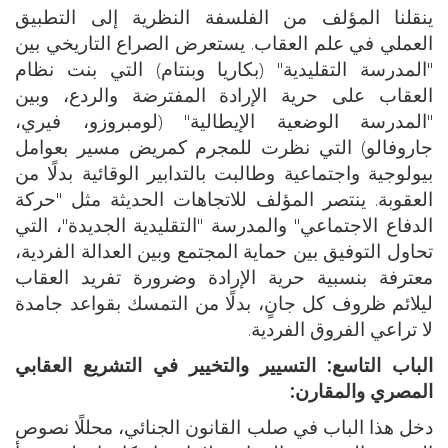
ينقلنا المؤلف من الفلسفة النظرية إلى التطبيق
العملي في علم العقاب. يستعرض الصراع التاريخي بين
"المدرسة التقليدية" (بكاريا وبنتام) التي بنت نظام
العقاب على حرية الإرادة المفترضة والردع، وبين
"المدرسة الوضعية الإيطالية" (لومبروزو، فيري،
جاروفالو) التي نظرت للمجرم كمريض مسير بعوامل
بيولوجية واجتماعية وطالبت بالتدابير الوقائية بدلًا من
العقوبة. ينتصر المؤلف للاتجاهات الحديثة مثل "حركة
الدفاع الاجتماعي" والمدرسة "التقليدية الجديدة"، التي
تحاول التوفيق بين حماية المجتمع وبين العدالة الفردية،
معترفة بنسبية حرية الإرادة وضرورة تفريد العقاب
ليلائم ظروف كل جانٍ، بدلًا من التمسك بقواعد جامدة
لا تراعي الفروق الفردية.
الباب التاسع:
التسيير والتخيير في التشريع العقابي
المصري والمقارن:
دخل هذا الباب في صلب القانون الجنائي، محللًا نصوص