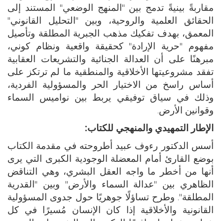
مقاربةً بينيةً تدمج بين "المنهج الوضعي" المستند إلى
الحقائق العلمية والروحية، وبين "التحليل القانوني"
المعمق، بهدف تفكيك مذهب الجبرية المطلقة وتأصيل
مفهوم "حرية الإرادة" كحقيقة واقعية ونظام كوني،
مبرهنًا على أن العدالة الجنائية والتشريعات العقابية
تفقد مشروعيتها الأخلاقية والمنطقية ما لم ترتكز على
أساس راسخ من الاختيار الحر والمسؤولية الفردية،
وذلك في سياق توفيقي يربط بين نواميس السماء
وقوانين الأرض.
الإطار التمهيدي والمنهجي للكتاب:
أسس الدكتور رءوف عبيد أطروحته في مقدمة الكتاب
بوضع القارئ أمام المعضلة الوجودية الكبرى التي يرى
أنها من أخطر ما واجه العقل البشري، وهي التناقض
الظاهري بين "عدالة السماء والأرض" وبين "القدرية
المطلقة". وطرح تساؤلًا جوهريًا حول جدوى المسؤولية
القانونية والأخلاقية إذا كان الإنسان مُسيرًا في كل