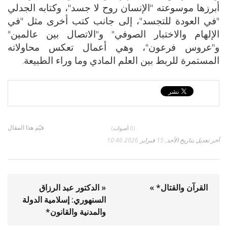
أبرزها موسوعته "الإنسان روح لا جسد"، وكتابه الجدلي
"في العودة للتجسد"، إلى جانب كتب أخرى مثل "في
الإلهام والاختبار الصوفي" و"الاتصال بين عالمين"
و"عروس فرعون"، وهي أعمال تعكس محاولاته
المستمرة للربط بين العلم المادي وما وراء الطبيعة.
قيّم هذا المقال
(0 أصوات)
آخر تعديل بتاريخ الأحد, 15 فبراير 2026 10:46
القرآن والقتال* »
« الدكتور عبد الرزاق
السنهوري: إسلامية الدولة
والمدنية والقانون*