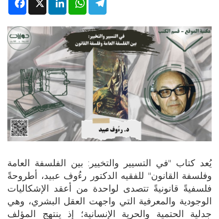
Facebook
X
LinkedIn
WhatsApp
Telegram
يُعد كتاب "في التسيير والتخيير: بين الفلسفة العامة
وفلسفة القانون" للفقيه الدكتور رءُوف عبيد، أطروحةً
فلسفيةً قانونيةً تتصدى لواحدة من أعقد الإشكاليات
الوجودية والمعرفية التي واجهت العقل البشري، وهي
جدلية الحتمية والحرية الإنسانية؛ إذ ينتهج المؤلف