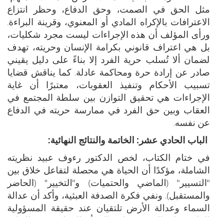
مثل الحق في الصمت، وحق الدفاع، وحظر انتزاع
الاعترافات بالإكراه المادي أو المعنوي، وقرينة البراءة.
ورأى المؤلف أن هذه الإجراءات ليست مجرد شكليات،
بل هي اعتراف قانوني بكرامة الإنسان وحريته، تهدف
لضمان ألا تُسلب حرية الفرد إلا بناءً على دليل يقيني
صادر عن إرادة حرة ومحاكمة عادلة. كما يناقش قضايا
تسبيب الأحكام وتنفيذ العقوبات، معتبرًا أن غاية
الإجراءات هي تحقيق التوازن بين سلطة المجتمع في
العقاب وبين حق الفرد في ممارسة حريته في الدفاع
عن نفسه.
الباب الحادي عشر: الخاتمة والنتائج النهائية:
في ختام الكتاب، لخص الدكتور رءوف عبيد نظريته
الشاملة، مؤكدًا أن الحياة هي محصلة لتفاعل خلاق بين
"التسيير" (الماضي والحتميات) و"التخيير" (الحاضر
والمستقبل). ونفي فكرة الصدفة العبثية، وأكد أن عدالة
السماء وعدالة الأرض تلتقيان عند حقيقة المسؤولية