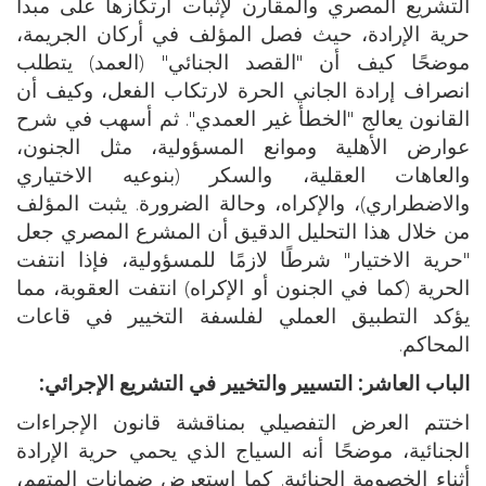
التشريع المصري والمقارن لإثبات ارتكازها على مبدأ
حرية الإرادة، حيث فصل المؤلف في أركان الجريمة،
موضحًا كيف أن "القصد الجنائي" (العمد) يتطلب
انصراف إرادة الجاني الحرة لارتكاب الفعل، وكيف أن
القانون يعالج "الخطأ غير العمدي". ثم أسهب في شرح
عوارض الأهلية وموانع المسؤولية، مثل الجنون،
والعاهات العقلية، والسكر (بنوعيه الاختياري
والاضطراري)، والإكراه، وحالة الضرورة. يثبت المؤلف
من خلال هذا التحليل الدقيق أن المشرع المصري جعل
"حرية الاختيار" شرطًا لازمًا للمسؤولية، فإذا انتفت
الحرية (كما في الجنون أو الإكراه) انتفت العقوبة، مما
يؤكد التطبيق العملي لفلسفة التخيير في قاعات
المحاكم.
الباب العاشر: التسيير والتخيير في التشريع الإجرائي:
اختتم العرض التفصيلي بمناقشة قانون الإجراءات
الجنائية، موضحًا أنه السياج الذي يحمي حرية الإرادة
أثناء الخصومة الجنائية. كما استعرض ضمانات المتهم،