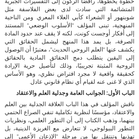
خطوة يخطوها، رافضًا الركون إلى التفسيرات الجبرية
المتشائمة التي سادت لدى بعض الفلاسفة مثل
شوبنهور أو الشعراء كأبي العلاء المعري. ومن الناحية
المنهجية، تبنى المؤلف "الأسلوب الوضعي" المستند
إلى أفكار أوجست كونت، لكنه لا يقف عند حدود المادة
الصرفة، بل يمد هذا المنهج ليشمل الحقائق التي
يكشف عنها "العلم الروحي الحديث"، معتبرًا أن الوصول
إلى اليقين يتطلب دمج الحقائق المادية بالحقائق
الروحية المثبتة تجريبيًا، وذلك لتأصيل حرية الإرادة
كحقيقة واقعية لا مجرد افتراض نظري، وهو الأساس
الذي لا غنى عنه لقيام أي نظام قانوني عادل.
الباب الأول: الجوانب العامة وجدلية العلم والاعتقاد
ناقش المؤلف في هذا الباب العلاقة الجدلية بين العلم
والاعتقاد، مؤسسًا لنظرية تكاملية تنفي الصراع الحتمي
بينهما، وذهب الكتاب إلى أن التطور العلمي، ونظريات
التطور البيولوجي، لا تتعارض مع الغريزة الدينية، بل
تهذبها وتنتقل بها من مرحلة "الإذعان الأعمى" إلى