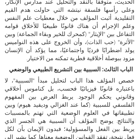
الحديث، متوقفًا بالنقد والتحليل عند مدارس الإنكار،
وعلى رأسها فلسفة نيتشه التي حاولت هدم القيم
التقليدية. أثبت المؤلف من خلال معطيات علم النفس
وعلم الإجرام أن هناك قانونًا طبيعيًا للأخلاق قوامه
التفاعل بين "الإيثار" (كمحرك للخير وبقاء الجماعة) وبين
"الأثرة" (حب الذات)، وأن الخروج على هذه النواميس
يولد اضطرابًا فرديًا واجتماعيًا، مما يؤكد أن الإنسان
مزود ببوصلة أخلاقية فطرية تمكنه من الاختيار.
الباب الثالث: السببية بين التشريع الطبيعي والوضعي
خصص المؤلف هذا الباب لتحليل مبدأ "السببية"، لا
باعتباره قانونًا فيزيائيًا فحسب، بل كناموس أخلاقي
وقانوني يحكم الوجود. يربط العرض بين المفهوم
الفلسفي للسببية (كما عند الغزالي وديفيد هيوم) وبين
تطبيقاتها في العلوم الوضعية التي تهتم بالمسببات
والنتائج. يوضح المؤلف أن السببية هي الجسر الذي
يربط بين الفعل والمسؤولية؛ فبدون الإيمان بأن لكل
فعل نتيجة، تفقد القوانين الوضعية معناها. كما يشير إلى