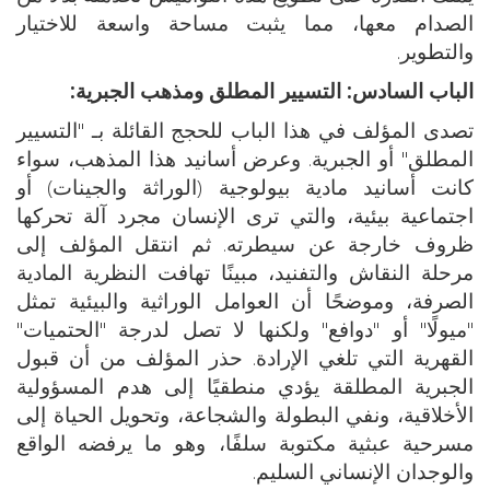
الصدام معها، مما يثبت مساحة واسعة للاختيار
والتطوير.
الباب السادس: التسيير المطلق ومذهب الجبرية:
تصدى المؤلف في هذا الباب للحجج القائلة بـ "التسيير
المطلق" أو الجبرية. وعرض أسانيد هذا المذهب، سواء
كانت أسانيد مادية بيولوجية (الوراثة والجينات) أو
اجتماعية بيئية، والتي ترى الإنسان مجرد آلة تحركها
ظروف خارجة عن سيطرته. ثم انتقل المؤلف إلى
مرحلة النقاش والتفنيد، مبينًا تهافت النظرية المادية
الصرفة، وموضحًا أن العوامل الوراثية والبيئية تمثل
"ميولًا" أو "دوافع" ولكنها لا تصل لدرجة "الحتميات"
القهرية التي تلغي الإرادة. حذر المؤلف من أن قبول
الجبرية المطلقة يؤدي منطقيًا إلى هدم المسؤولية
الأخلاقية، ونفي البطولة والشجاعة، وتحويل الحياة إلى
مسرحية عبثية مكتوبة سلفًا، وهو ما يرفضه الواقع
والوجدان الإنساني السليم.