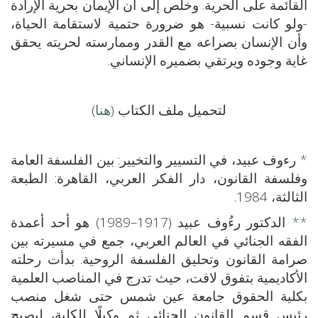
القائمة على الحرية. وخلص إلى أن الإيمان بحرية الإرادة
-ولو كانت نسبية- هو ضرورة حتمية لاستقامة الحياة،
وأن الإنسان بصراعه مع القدر وممارسته لحريته يحقق
غاية وجوده ويرتقي بضميره الإنساني.
لتحميل ملف الكتاب (
هنا
)
*
رءوف عبيد، في التسيير والتخيير: بين الفلسفة العامة
وفلسفة القانون، دار الفكر العربي، القاهرة: الطبعة
الثالثة، 1984.
**
الدكتور رءُوف عبيد (1917–1989) هو أحد أعمدة
الفقه الجنائي في العالم العربي، جمع في مسيرته بين
صرامة القانون وتحليق الفلسفة الروحية. بدأت رحلته
الأكاديمية بتفوق لافت، حيث تدرج في المناصب العلمية
بكلية الحقوق جامعة عين شمس حتى شغل منصب
رئيس قسم القانون الجنائي ثم وكيلًا للكلية، ليصبح