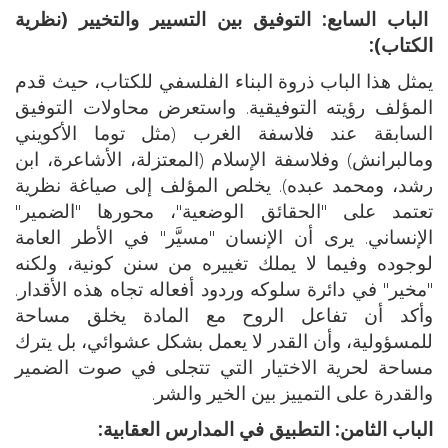
الباب السابع: التوفيق بين التسيير والتخيير (نظرية
الكتاب):
يمثل هذا الباب ذروة البناء الفلسفي للكتاب، حيث قدم
المؤلف رؤيته التوفيقية. واستعرض محاولات التوفيق
السابقة عند فلاسفة الغرب (مثل توما الأكويني
ومالبرانش) وفلاسفة الإسلام (المعتزلة، الأشاعرة، ابن
رشد، ومحمد عبده). يخلص المؤلف إلى صياغة نظرية
تعتمد على "الحقائق الوضعية"، محورها "الضمير"
الإنساني. يرى أن الإنسان "مسيَّر" في الأطر العامة
لوجوده وفيما لا يملك تغييره من سنن كونية، ولكنه
"مخير" في دائرة سلوكه وردود أفعاله تجاه هذه الأقدار.
وأكد أن تفاعل الروح مع المادة يخلق مساحة
للمسؤولية، وأن القدر لا يعمل بشكل عشوائي، بل يترك
مساحة لحرية الاختيار التي تتجلى في صوت الضمير
والقدرة على التمييز بين الخير والشر.
الباب الثامن: التطبيق في المدارس العقابية: