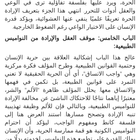
الحرة، ويرد عليها بفلسفة تفاؤلية ترى في الوعي
والعقل أدوات للتحرر. انتهي هذا الجزء بتعريف الإرادة
الحرة تعريفًا علميًا ينفي عنها العشوائية، ويؤكد قدرة
الإنسان على الاختيار الواعي رغم الضغوط الخارجية.
الباب الخامس: موقف العقل والإرادة من النواميس
الطبيعية:
عالج هذا الباب إشكالية العلاقة بين حرية الإنسان
وحتمية القوانين الطبيعية. وطرح المؤلف فكرة مركزية
وهي "واجب الاتساق"، أي أن الحرية الحقيقية لا تعني
التمرد على قوانين الطبيعة، بل تكمن في فهمها
والاتساق معها. يحلل المؤلف ظاهرة "الألم" والشر،
معتبرًا إياهما نتاجًا للاحتكاك الناشئ عن مخالفة الإرادة
للنواميس الطبيعية، وبالتالي فإن للألم وظيفة تهذيبية
تنبه الإرادة وتصحح مسارها. استند العرض هنا إلى
فلسفة كانط ومفهوم الواجب، ليؤكد أن احترام
النواميس الكونية هو قمة ممارسة الحرية، وأن الإنسان
يملك القدرة على تطويع هذه النواميس لخدمته بدلًا من