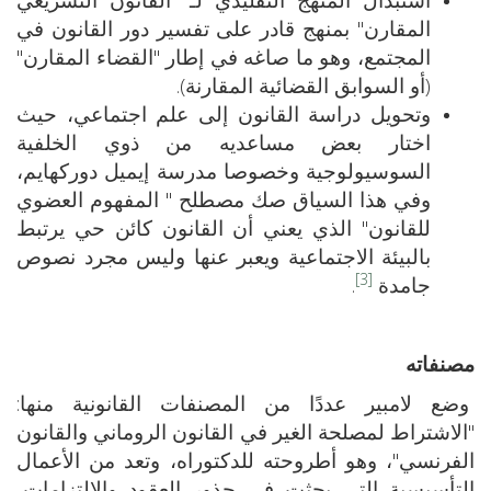
المقارن" بمنهج قادر على تفسير دور القانون في
المجتمع، وهو ما صاغه في إطار "القضاء المقارن"
(أو السوابق القضائية المقارنة).
وتحويل دراسة القانون إلى علم اجتماعي، حيث
اختار بعض مساعديه من ذوي الخلفية
السوسيولوجية وخصوصا مدرسة إيميل دوركهايم،
وفي هذا السياق صك مصطلح " المفهوم العضوي
للقانون" الذي يعني أن القانون كائن حي يرتبط
بالبيئة الاجتماعية ويعبر عنها وليس مجرد نصوص
[3]
جامدة
.
مصنفاته
وضع لامبير عددًا من المصنفات القانونية منها:
"الاشتراط لمصلحة الغير في القانون الروماني والقانون
الفرنسي"، وهو أطروحته للدكتوراه، وتعد من الأعمال
التأسيسية التي بحثت في جذور العقود والالتزامات،