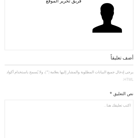
فريق تحرير الموقع
أضف تعليقاً
يرجى إدخال جميع البيانات المطلوبة والمشار إليها بعلامة (*)، ولا يُسمح باستخدام أكواد
HTML.
نص التعليق *