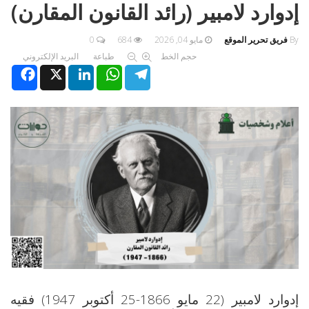
إدوارد لامبير (رائد القانون المقارن)
By
فريق تحرير الموقع
مايو 04, 2026
684
0
حجم الخط
طباعة
البريد الإلكتروني
Facebook
X
LinkedIn
WhatsApp
Telegram
إدوارد لامبير (22 مايو 1866-25 أكتوبر 1947) فقيه