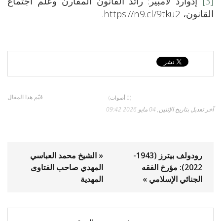
[3]
إدوارد لامبير: رائد القانون المقارن وعلم اجتماع
القانون، https://n9.cl/9tku2.
قيّم هذا المقال
(0 أصوات)
آخر تعديل بتاريخ الإثنين, 04 مايو 2026 09:42
رودولف بيترز (1943-
« الشيخ محمد العباسي
2022): مؤرخ الفقه
المهدي صاحب الفتاوى
الجنائي الإسلامي »
المهدية