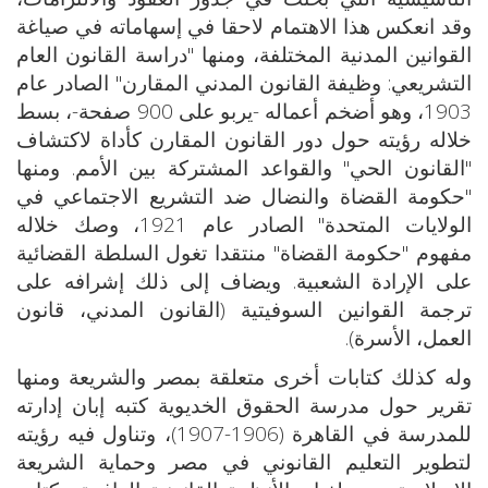
وقد انعكس هذا الاهتمام لاحقا في إسهاماته في صياغة
القوانين المدنية المختلفة، ومنها "دراسة القانون العام
التشريعي: وظيفة القانون المدني المقارن" الصادر عام
1903، وهو أضخم أعماله -يربو على 900 صفحة-، بسط
خلاله رؤيته حول دور القانون المقارن كأداة لاكتشاف
"القانون الحي" والقواعد المشتركة بين الأمم. ومنها
"حكومة القضاة والنضال ضد التشريع الاجتماعي في
الولايات المتحدة" الصادر عام 1921، وصك خلاله
مفهوم "حكومة القضاة" منتقدا تغول السلطة القضائية
على الإرادة الشعبية. ويضاف إلى ذلك إشرافه على
ترجمة القوانين السوفيتية (القانون المدني، قانون
العمل، الأسرة).
وله كذلك كتابات أخرى متعلقة بمصر والشريعة ومنها
تقرير حول مدرسة الحقوق الخديوية كتبه إبان إدارته
للمدرسة في القاهرة (1906-1907)، وتناول فيه رؤيته
لتطوير التعليم القانوني في مصر وحماية الشريعة