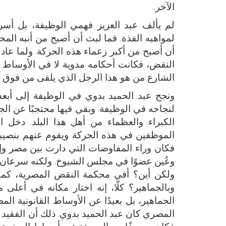
الآخر.
لم يألف عبد العزيز فهمي الوظيفة، بل أسر
لمواهبه الفذة. فما لبث أن أصبح من أنبه المح
أن أصبح من أكبر زعماء هذه الحركة. ولما ع
النقض، فكانت أحكامه مدوية لا في الأوساط
الشارع من هو هذا الرجل الذي يلقى من فوق من
ونجح عبد الحميد بدوي في الوظيفة إلى أبعد 
لنجاحه في الوظيفة. وبقي فيها محتجبًا عن الج
الكبراء والعظماء من أهل هذا البلد. دخل ا
الموظفين في هذه الحركة ويقوم عنهم بنصيبهم
فكان وراء المفاوضات التي دارت بين مصر وإن
وعُين عضوًا في مجلس الشيوخ. ولكنه سرعان 
ولكن أين؟ أفي محكمة النقض المصرية، كما 
وبالجماهير؟ كلّا، إنه اختار مكانه في أعلى
الجماهير، بل بعيدًا عن الأوساط القانونية ا
المصري كان عبد الحميد بدوي. ذلك أن الفقيد ك