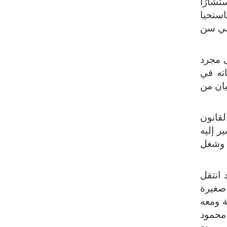
تشارًا
استحيا
 في سن
ى مجرد
اته في
يان من
لقانون
ر إليه
ا وشغل
 وقد انتقل
 صغيرة
ة ومعه
 محمود