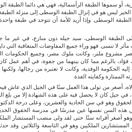
ية، أو سموها الطبقة الرأسمالية، فهي هي دائما الطبقة ا
الخير ليس هو في إنزال الطبقة الوسطى إلى منزلة الطبقة ا
 الطبقة الوسطى. وإذا أريد للأمة أن تتوحد في طبقة واحدة
لى الطبقة الوسطى، سيد جيله دون منازع، في غير ما جل
آثر لا تنسى. فهو وراء جميع المفاوضات المتعاقبة التي دا
مصر مشروع ملنر، وكانت ملوك مصر، وجميع الحكومات ال
ملك فؤاد، بالرغم مما كان بينهما من جفوة، في أهم عمل كان 
ه الحكومة الوفدية، وكانت لا تعتبره من رجالها، ولكنها 
ه الممتازة وكفايته الفذة.
لاه، أصغر من تولى هذا العمل سنًا في الجيل الذي عاش في
في جيل كان لا يحصل فيه على هذه الشهادة إلا من بلغ ا
لحقوق وهو في سن الحادية والعشرين، وعلى درجة الدكتور
 هذه السن نفسها عين مدرسًا في مدرسة الحقوق الخديوي
، وهو أصغر أقرانه سنًا. حتى لقد ولى منصب المستشار المل
لمستشارين الملكيين وهو في التاسعة والثلاثين. وقد حدث