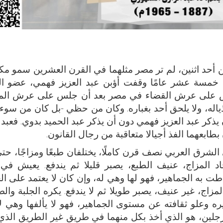
أحد اثنين، لم تر مصر مثلهما في القرن العشرين سمو مك
نذ خمسة عشر عامًا وقفت أؤبن عبد العزيز فهمي، عضو ال
 على عرش القضاء في مصر بعد أن جلس على عرش المح
بأذياله، ولا يلحق أحد بغباره. وكان من حظي -بل كان من سوء
ن يذكر عبد العزيز فهمي دون أن يذكر عبد الحميد بدوي. فعبد 
بطابعهما الفذ أجيالا متعاقبة من رجال القانون.
 الشرق العربي نصف قرن كاملًا، يختلفان طبعًا ومزاجًا، حتى
د المزاج، عنيف الطبع، يصبر قليلا ثم يندفع. يعيش في 
اطت به الجماهير، فهو لها وهي له، وإن كان لا يعتمد على ال
لمزاج، غير عنيف، يصبر طويلا ثم لا يندفع. يكره الجلبة وال
ه وعلو ثقافته عن مستوى الجماهير، فهو لا يألفها وهي لا 
رجلين، هو الذي أخذ بكل منهما في طريق غير الطريق الذ