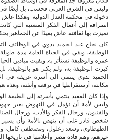
فكان معروفًا جد المعرفة في أوساط الصفوة 
وليس في الشرق العربي فحسب، بل أيضًا في زه
دخوله في محكمة العدل الدولية. وهكذا عاش عب
انصرافه إلى أعمال الفكر المضنية التي كانت
تميزت بها ثقافته. عاش بعيدًا عن الجماهير بحك
كان نجاح عبد الحميد بدوي في الوظائف التي 
الوظيفة، وبقي في الحياة العامة مدة طويلة
عمره والوظيفة تستأثر به. وبقيت ميادين الحي
كبرت الوظيفة به، ولم يكبر هو بالوظيفة. بل
الحميد بدوي ينتمي إلى أسرة عريقة في الأ
مكانته، أرستقراطيا في ترفعه وأنفته، وهذه هي
وإذا كان الفقيد ينتمي بأسرته إلى الطبقة ا
وليس لأمة أن تؤمل في النهوض بغير جهود 
والفنيون، ورجال الفكر والأدب، ورجال الصناع
شخص قادر على أن ينهض بالأمة وأن يسير بها
الطهطاوي، وسعد زغلول، ومصطفى كامل، وطل
غيرهم، وهم قادة مصر وأعلامها في تاريخها 