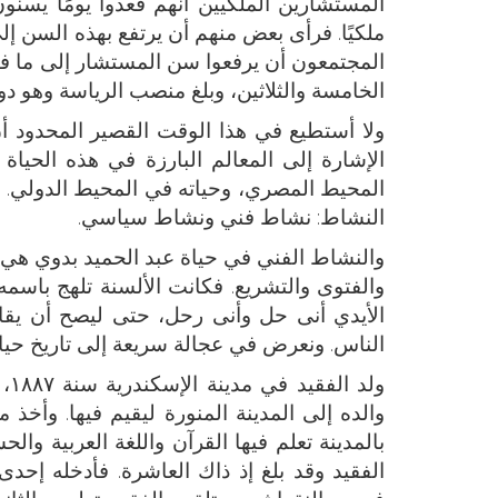
المستشارين الملكيين أنهم قعدوا يومًا يسنو
ملكيًا. فرأى بعض منهم أن يرتفع بهذه السن إل
المجتمعون أن يرفعوا سن المستشار إلى ما ف
الخامسة والثلاثين، وبلغ منصب الرياسة وهو دون
ولا أستطيع في هذا الوقت القصير المحدود أن
الإشارة إلى المعالم البارزة في هذه الحيا
المحيط المصري، وحياته في المحيط الدولي. ون
النشاط: نشاط فني ونشاط سياسي.
والنشاط الفني في حياة عبد الحميد بدوي هي ا
والفتوى والتشريع. فكانت الألسنة تلهج باسمه 
الأيدي أنى حل وأنى رحل، حتى ليصح أن يقال 
الناس. ونعرض في عجالة سريعة إلى تاريخ حيات
ول
والده إلى المدينة المنورة ليقيم فيها. وأخ
بالمدينة تعلم فيها القرآن واللغة العربية وا
الفقيد وقد بلغ إذ ذاك العاشرة. فأدخله إحد