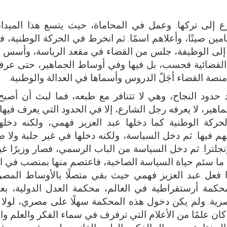
ع إلى تركها. وعمل في المحاماة، حيث يتسع هذا الميدان
امين صيتًا، وأعلاهم اسمًا. ثم انخرط في الحركة الوطنية، ف
اد إلى الوظيفة، جلس من القضاء في مقعد الرياسة، وأسس
 القضائية فحسب، بل فيها وفي أوساط الجماهير، حتى عر
صة القضاء أجَلّ الدروس وأسماها في العدالة والوطنية.
حدود النجاح، وهي لا تتنافر مع طبعه، فما لبث أن أصبح 
ماهير، لا يعرفه رجل الشارع، إلا في الحدود التي يعرف فيها
لحركة الوطنية كما دخلها عبد العزيز فهمي، ولكنه دخله
 فيها. ثم دخل السياسة، ولكنه دخلها في غير جلبة ولا 
جلترا. ثم دخل السياسة من الباب الرسمي، فصار وزيرًا غي
ما سئم حياة السياسة الصاخبة، فاعتصم منها بمنصب في ا
فعل عبد العزيز فهمي حيث بقي متصلًا بالأوساط المصري
 محكمة أرستقراطية في العالم، محكمة العدل الدولية، بعي
لمصرية. ولم يكن دخول هذه المحكمة سهلًا على مصري، لولا 
ان علمًا من الأعلام التي ترفرف في سماء الفكر والعلم وال