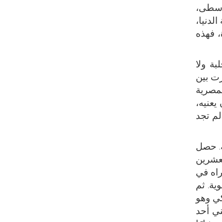
لوسطى،
لدنيا،
، فهذه
بة ولا
رت بين
مصرية
يعنيه،
لم تجد
ه. حصل
لعشرين
اه في
ة. ثم
كي وهو
ني أحد