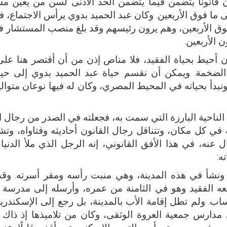
ن قانونًا يتضمن فيما يتضمن الحد الأدنى لسن من يعين مس
ى ما فوق الأربعين. وكان عبد الحميد بدوي يرأس الاجتماع، ف
وق الأربعين، وهم يرون رئيسهم وقد بلغ منصب المستشار
 الأربعين.
 أحيط بحياة الفقيد، فلا مناص إذن من أن أقتصر هنا عل
ة الضخمة. ويمكن أن نقسم حياة عبد الحميد بدوي إلى حي
بدأ بحياته في المحيط المصري، وكان له فيها نوعان متوال
لناحية البارزة التي سمت به، فجعلته في الصدر من رجال ا
في كل مكان، وتتناقل رجال القانون أحاديثه وفتاواه، وتشي
عنه، في هذا الأفق القانوني، إنه الرجل الذي ملأ الدني
ه:
د الفقيد في مدينة الإسكندرية سنة ١٨٨٧، ونشأ في هذه المدينة، وهي منبت رأسه ومقر أسرته.
ذ معه الفقيد وهو في الثامنة من عمره، وأرسله إلى مدرسة
لحساب. ولم تطل إقامة الأب بالمدينة، بل رجع إلى الإسكندري
ى مدارس جمعية العروة الوثقى، وكان من تلاميذها إذ ذاك