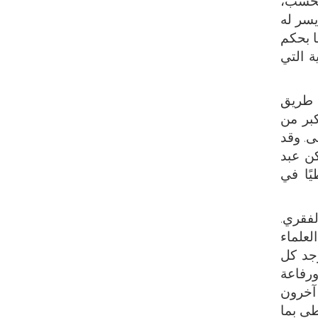
 فحسب،
يسر له
ا بحكم
ة التي
ن طريق
كبر من
ى. وقد
كن عبد
ًا في
لفقري.
علماء
وجد كل
ورفاعة
آخرون
طى بما