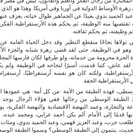
المختارة من رجال الفكر والعلم والقانون، ليس في مصر
رة الأوساط الدولية في أوربا وفي أمريكا. وهذا هو الذي 
د الحميد بدوي بعيدًا عن الجماهير طوال حياته، يعزف عنه
 تقتضيها منه الوظيفة، ثم بحكم هذه الأرستقراطية الفكري
م وظيفته، ثم بحكم ثقافته.
تولاها نجاحًا منقطع النظير. وقد دخل الحياة العامة ع
 وهو في الوظيفة، حتى لقد قضى زهرة شبابه والجزء الأ
اة الحرة محرومة من خدماته، ولو طرقها لكان فارسها المجل
 لقد عاش، كما قدمت، أسيرًا لنجاحه في الوظيفة. ولم ي
رستقراطية، ولكنه كان هو نفسه أرستقراطيًا، أرستقراطي
 الأرستقراطية الحقة.
لوسطى، فهذه الطبقة من الأمة -من كل أمة- هي عمودها ا
الطبقة الوسطى من رجالها. ففي هؤلاء الرجال يوجد ال
ة والتجارة، وعمد النهضة الاقتصادية والنهضة الفكرية، ي
 قدمًا إلى الأمام. ألم يكن أحمد عرابي، ومحمد عبده، 
عت حرب، وعبد العزيز فهمي، وعبد الحميد بدوي، ومئات 
الحديث، ينتمون إلى الطبقة الوسطى؟ وسموا الطبقة الوس