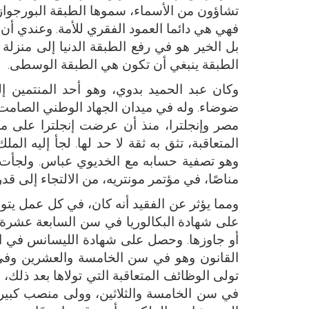
تشاؤون من الأسماء، سموها الطبقة البورجواز
فهي هي دائما العمود الفقري للأمة. وعندي أن 
بل الخير هو في رفع الطبقة الدنيا إلى منزلة
الطبقة ينبغي أن تكون هي الطبقة الوسطى.
وكان عبد الحميد بدوي، وهو أحد المنتمين إ
ضوضاء. وله في ميدان الجهاد الوطني الصامت م
مصر وإنجلترا، منذ أن عرضت إنجلترا على 
المتعاقبة، تثق به ثقة لا حد لها. لجأ إليه ال
وهو تصفية حسابه مع الخديوي عباس. ولجأت إلي
مناصًا، في مؤتمر مونتريه، من الالتجاء إلى قدرت
ومما يؤثر عن الفقيد أنه كان، في كل عمل يتو
على شهادة البكالوريا في سن السابعة عشرة، 
أو جاوزها. وحصل على شهادة الليسانس في ا
القانون وهو في سن الخامسة والعشرين وفي
تولى الوظائف المتعاقبة التي تولاها بعد ذلك
في سن الخامسة والثلاثين، وولى منصب كبير ا