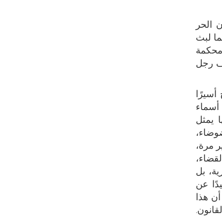
 الحر
ما لبث
 محكمة
ف رجل
أسيرًا
 أسماء
ا يمثل
ضوضاء،
ر مرة،
لقضاء،
ة، بل
دًا عن
أن هذا
قانون.