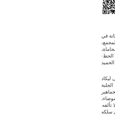
انة في
مجمع،
اماة،
 الحظ-
الحميد
 ليكاد
الجلبة
جماهير
ضوضاء،
تألفه.
ي سلكه