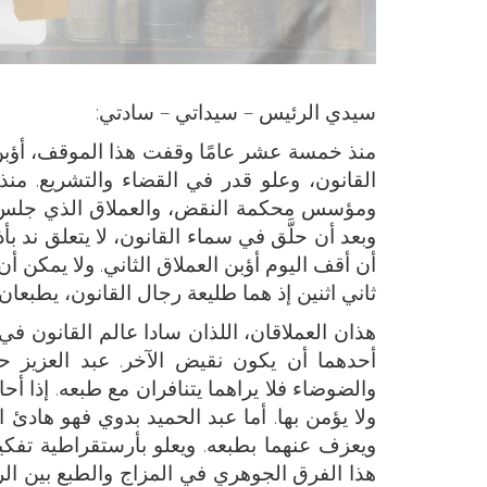
سيدي الرئيس – سيداتي – سادتي:
منذ خمسة عشر عامًا وقفت هذا الموقف، أؤبن 
القانون، وعلو قدر في القضاء والتشريع. م
ومؤسس محكمة النقض، والعملاق الذي جلس
وبعد أن حلَّق في سماء القانون، لا يتعلق ند 
أن أقف اليوم أؤبن العملاق الثاني. ولا يمكن أ
ثاني اثنين إذ هما طليعة رجال القانون، يطبعان 
هذان العملاقان، اللذان سادا عالم القانون في
أحدهما أن يكون نقيض الآخر. عبد العزيز حا
والضوضاء فلا يراهما يتنافران مع طبعه. إذا أح
ولا يؤمن بها. أما عبد الحميد بدوي فهو هادئ ا
ويعزف عنهما بطبعه. ويعلو بأرستقراطية تفكير
هذا الفرق الجوهري في المزاج والطبع بين ال