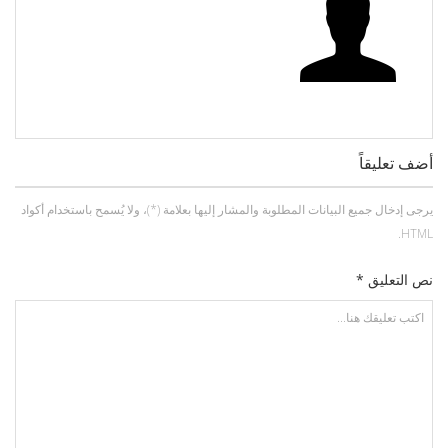
أضف تعليقاً
يرجى إدخال جميع البيانات المطلوبة والمشار إليها بعلامة (*)، ولا يُسمح باستخدام أكواد
HTML.
نص التعليق *